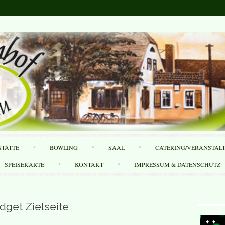
Skip
STÄTTE
BOWLING
SAAL
CATERING/VERANSTAL
to
content
SPEISEKARTE
KONTAKT
IMPRESSUM & DATENSCHUTZ
dget Zielseite