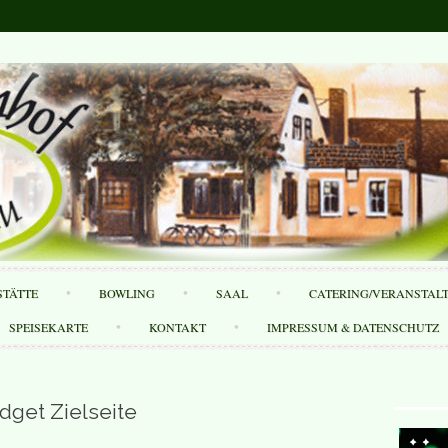
Skip
STÄTTE
BOWLING
SAAL
CATERING/VERANSTAL
to
content
SPEISEKARTE
KONTAKT
IMPRESSUM & DATENSCHUTZ
dget Zielseite