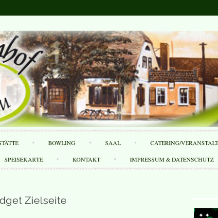
Skip
STÄTTE
BOWLING
SAAL
CATERING/VERANSTAL
to
content
SPEISEKARTE
KONTAKT
IMPRESSUM & DATENSCHUTZ
dget Zielseite