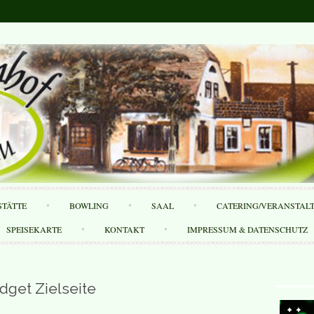
Skip
STÄTTE
BOWLING
SAAL
CATERING/VERANSTAL
to
content
SPEISEKARTE
KONTAKT
IMPRESSUM & DATENSCHUTZ
dget Zielseite