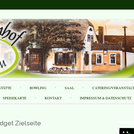
Skip
STÄTTE
BOWLING
SAAL
CATERING/VERANSTAL
to
content
SPEISEKARTE
KONTAKT
IMPRESSUM & DATENSCHUTZ
dget Zielseite