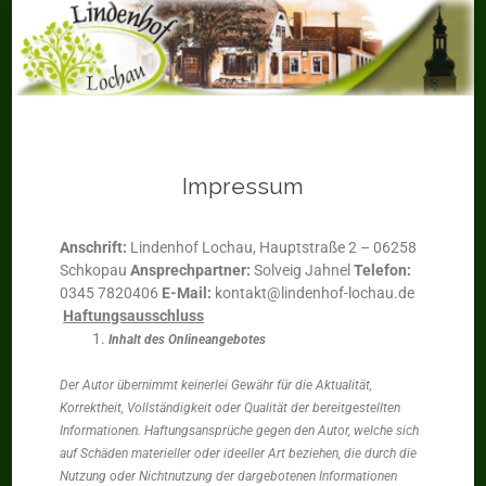
Impressum
Anschrift:
Lindenhof Lochau, Hauptstraße 2 – 06258
Schkopau
Ansprechpartner:
Solveig Jahnel
Telefon:
0345 7820406
E-Mail:
kontakt@lindenhof-lochau.de
Haftungsausschluss
Inhalt des Onlineangebotes
Der Autor übernimmt keinerlei Gewähr für die Aktualität,
Korrektheit, Vollständigkeit oder Qualität der bereitgestellten
Informationen. Haftungsansprüche gegen den Autor, welche sich
auf Schäden materieller oder ideeller Art beziehen, die durch die
Nutzung oder Nichtnutzung der dargebotenen Informationen