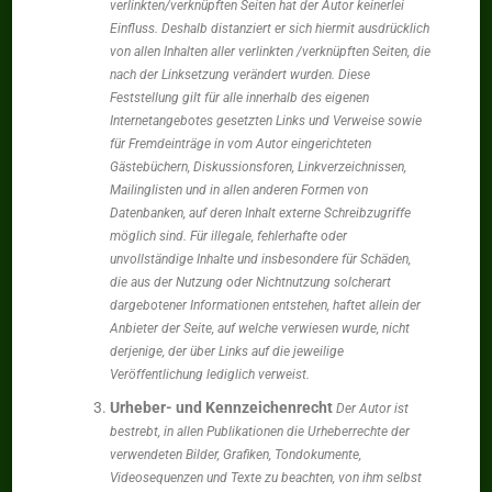
verlinkten/verknüpften Seiten hat der Autor keinerlei
Einfluss. Deshalb distanziert er sich hiermit ausdrücklich
von allen Inhalten aller verlinkten /verknüpften Seiten, die
nach der Linksetzung verändert wurden. Diese
Feststellung gilt für alle innerhalb des eigenen
Internetangebotes gesetzten Links und Verweise sowie
für Fremdeinträge in vom Autor eingerichteten
Gästebüchern, Diskussionsforen, Linkverzeichnissen,
Mailinglisten und in allen anderen Formen von
Datenbanken, auf deren Inhalt externe Schreibzugriffe
möglich sind. Für illegale, fehlerhafte oder
unvollständige Inhalte und insbesondere für Schäden,
die aus der Nutzung oder Nichtnutzung solcherart
dargebotener Informationen entstehen, haftet allein der
Anbieter der Seite, auf welche verwiesen wurde, nicht
derjenige, der über Links auf die jeweilige
Veröffentlichung lediglich verweist.
Urheber- und Kennzeichenrecht
Der Autor ist
bestrebt, in allen Publikationen die Urheberrechte der
verwendeten Bilder, Grafiken, Tondokumente,
Videosequenzen und Texte zu beachten, von ihm selbst