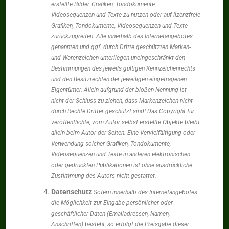
erstellte Bilder, Grafiken, Tondokumente,
Videosequenzen und Texte zu nutzen oder auf lizenzfreie
Grafiken, Tondokumente, Videosequenzen und Texte
zurückzugreifen. Alle innerhalb des Internetangebotes
genannten und ggf. durch Dritte geschützten Marken-
und Warenzeichen unterliegen uneingeschränkt den
Bestimmungen des jeweils gültigen Kennzeichenrechts
und den Besitzrechten der jeweiligen eingetragenen
Eigentümer. Allein aufgrund der bloßen Nennung ist
nicht der Schluss zu ziehen, dass Markenzeichen nicht
durch Rechte Dritter geschützt sind! Das Copyright für
veröffentlichte, vom Autor selbst erstellte Objekte bleibt
allein beim Autor der Seiten. Eine Vervielfältigung oder
Verwendung solcher Grafiken, Tondokumente,
Videosequenzen und Texte in anderen elektronischen
oder gedruckten Publikationen ist ohne ausdrückliche
Zustimmung des Autors nicht gestattet.
Datenschutz
Sofern innerhalb des Internetangebotes
die Möglichkeit zur Eingabe persönlicher oder
geschäftlicher Daten (Emailadressen, Namen,
Anschriften) besteht, so erfolgt die Preisgabe dieser