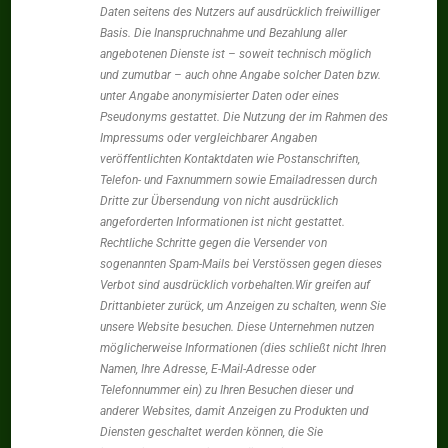
Daten seitens des Nutzers auf ausdrücklich freiwilliger
Basis. Die Inanspruchnahme und Bezahlung aller
angebotenen Dienste ist – soweit technisch möglich
und zumutbar – auch ohne Angabe solcher Daten bzw.
unter Angabe anonymisierter Daten oder eines
Pseudonyms gestattet. Die Nutzung der im Rahmen des
Impressums oder vergleichbarer Angaben
veröffentlichten Kontaktdaten wie Postanschriften,
Telefon- und Faxnummern sowie Emailadressen durch
Dritte zur Übersendung von nicht ausdrücklich
angeforderten Informationen ist nicht gestattet.
Rechtliche Schritte gegen die Versender von
sogenannten Spam-Mails bei Verstössen gegen dieses
Verbot sind ausdrücklich vorbehalten.Wir greifen auf
Drittanbieter zurück, um Anzeigen zu schalten, wenn Sie
unsere Website besuchen. Diese Unternehmen nutzen
möglicherweise Informationen (dies schließt nicht Ihren
Namen, Ihre Adresse, E-Mail-Adresse oder
Telefonnummer ein) zu Ihren Besuchen dieser und
anderer Websites, damit Anzeigen zu Produkten und
Diensten geschaltet werden können, die Sie