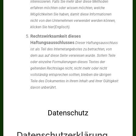
interessieren. Falls Sie mehr über diese Methoden
erfahren möchten oder wissen möchten, welche
Möglichkeiten Sie haben, damit diese Informationen
nicht von den Unternehmen verwendet werden können,
klicken Sie hier(Englisch).
Rechtswirksamkeit dieses
Haftungsausschlusses
Dieser Haftungsausschluss
ist als Teil des Internetangebotes zu betrachten, von
dem aus auf diese Seite verwiesen wurde. Sofern Teile
oder einzelne Formulierungen dieses Textes der
geltenden Rechtslage nicht, nicht mehr oder nicht
vollständig entsprechen sollten, bleiben die übrigen
Teile des Dokumentes in ihrem Inhalt und ihrer Gültigkeit
davon unberührt.
Datenschutz
Datenschutz­erklärung