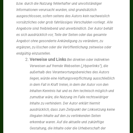
bzw. durch die Nutzung fehlerhafter und unvollständiger
Informationen verursacht wurden, sind grundsätzlich
ausgeschlossen, sofern seitens des Autors kein nachweislich
vorsätzliches oder grob fahrlässiges Verschulden vorliegt. Alle
Angebote sind freibleibend und unverbindlich. Der Autor behält
es sich ausdrücklich vor, Teile der Seiten oder das gesamte
Angebot ohne gesonderte Ankündigung zu verändern, zu
ergänzen, zu löschen oder die Veröffentlichung zeitweise oder
endgültig einzustellen.
Verweise und Links
Bei direkten oder indirekten
Verweisen auf fremde Webseiten („Hyperlinks“), die
außerhalb des Verantwortungsbereiches des Autors
liegen, würde eine Haftungsverpflichtung ausschließlich
in dem Fall in Kraft treten, in dem der Autor von den
Inhalten Kenntnis hat und es ihm technisch möglich und
zumutbar wäre, die Nutzung im Falle rechtswidriger
Inhalte zu verhindern. Der Autor erklärt hiermit
ausdrücklich, dass zum Zeitpunkt der Linksetzung keine
illegalen Inhalte auf den zu verlinkenden Seiten
erkennbar waren. Auf die aktuelle und zukünftige
Gestaltung, die Inhalte oder die Urheberschaft der